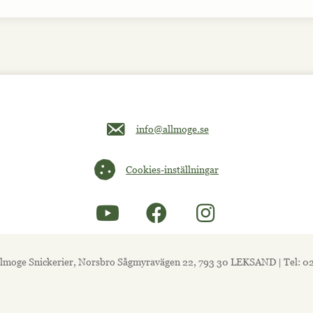
Maila oss på info@allmoge.se
info@allmoge.se
Cookies-inställningar
Cookies-inställningar
lmoge Snickerier, Norsbro Sågmyravägen 22, 793 30 LEKSAND | Tel: 0