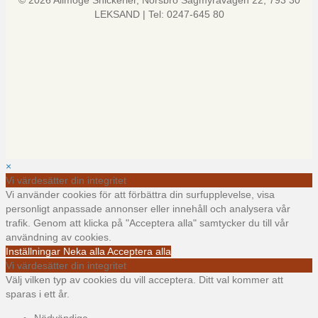
© 2026 Allmoge Snickerier, Norsbro Sågmyravägen 22, 793 30
LEKSAND | Tel: 0247-645 80
×
Vi värdesätter din integritet
Vi använder cookies för att förbättra din surfupplevelse, visa
personligt anpassade annonser eller innehåll och analysera vår
trafik. Genom att klicka på "Acceptera alla" samtycker du till vår
användning av cookies.
Inställningar
Neka alla
Acceptera alla
Vi värdesätter din integritet
Välj vilken typ av cookies du vill acceptera. Ditt val kommer att
sparas i ett år.