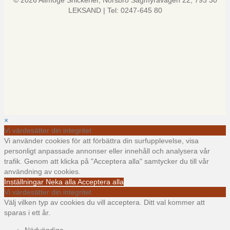
© 2026 Allmoge Snickerier, Norsbro Sågmyravägen 22, 793 30
LEKSAND | Tel: 0247-645 80
×
Vi värdesätter din integritet
Vi använder cookies för att förbättra din surfupplevelse, visa
personligt anpassade annonser eller innehåll och analysera vår
trafik. Genom att klicka på "Acceptera alla" samtycker du till vår
användning av cookies.
Inställningar
Neka alla
Acceptera alla
Vi värdesätter din integritet
Välj vilken typ av cookies du vill acceptera. Ditt val kommer att
sparas i ett år.