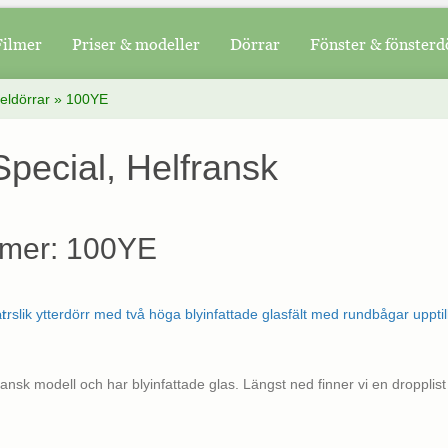
Filmer
Priser & modeller
Dörrar
Fönster & fönsterd
eldörrar
»
100YE
pecial, Helfransk
mer: 100YE
ransk modell och har blyinfattade glas. Längst ned finner vi en dropplis