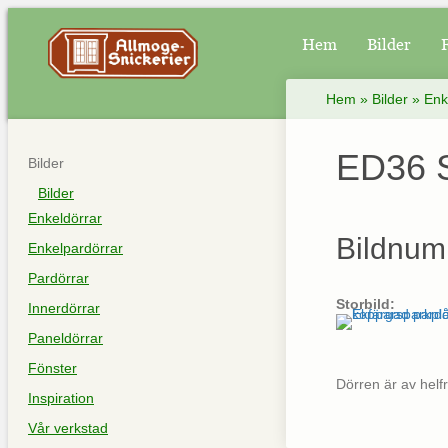
Hem
Bilder
Hem
»
Bilder
»
Enk
ED36 S
Bilder
Bilder
Enkeldörrar
Bildnum
Enkelpardörrar
Pardörrar
Storbild:
Innerdörrar
Paneldörrar
Fönster
Dörren är av helf
Inspiration
Vår verkstad