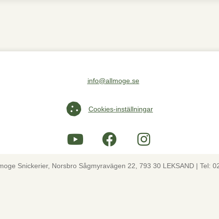
info@allmoge.se
Maila oss på info@allmoge.se
Cookies-inställningar
Cookies-inställningar
lmoge Snickerier, Norsbro Sågmyravägen 22, 793 30 LEKSAND | Tel: 0