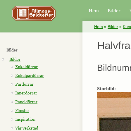
Hem
Bilder
×
Hem
»
Bilder
»
Kund
Halvfr
Bilder
Bilder
Bildnum
Enkeldörrar
Enkelpardörrar
Pardörrar
Storbild:
Innerdörrar
Paneldörrar
Fönster
Inspiration
Vår verkstad