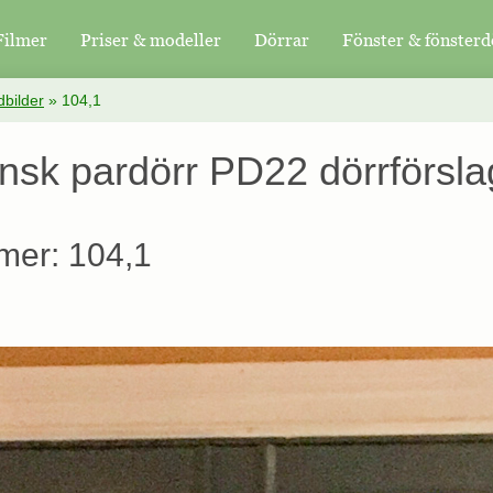
Filmer
Priser & modeller
Dörrar
Fönster & fönsterd
bilder
»
104,1
ansk pardörr PD22 dörrförsl
mer: 104,1