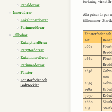
torkning, virket är 
Paneldörrar
Innerdörrar
Alla priser är per
Enkelinnerdörrar
tillkommer. Startk
Parinnerdörrar
Fönsterfoder och 
Tillbehör
Art
Benä
Enkelytterdörrar
2661
Fönst
Parytterdörrar
Bredd
Enkelinnerdörrar
2662
Fönst
Bredd
Parinnerdörrar
2658
Golvs
Fönster
mm
Fönsterfoder och
2659
Golvs
Golvsocklar
1982
Krönl
3037
Krönl
2660
Skurk
2851
Start