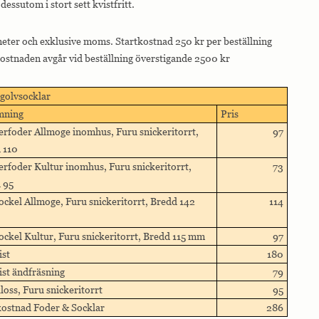
dessutom i stort sett kvistfritt.
 meter och exklusive moms. Startkostnad 250 kr per beställning
ostnaden avgår vid beställning överstigande 2500 kr
golvsocklar
mning
Pris
erfoder Allmoge inomhus, Furu snickeritorrt,
97
 110
erfoder Kultur inomhus, Furu snickeritorrt,
73
 95
ockel Allmoge, Furu snickeritorrt, Bredd 142
114
ockel Kultur, Furu snickeritorrt, Bredd 115 mm
97
ist
180
ist ändfräsning
79
loss, Furu snickeritorrt
95
kostnad Foder & Socklar
286