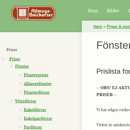
Hem
Bilder
×
Hem
»
Priser & mod
Fönster
Priser
Priser
Fönster
Prislista f
Fönsterpriser
Allmogefönster
– OBS! EJ AK
Fönsterdörrar
PRISER –
Ytterdörrar
Enkeldörrar
Vi har några vackra
Enkelpardörrar
Virket är snickerit
Pardörrar