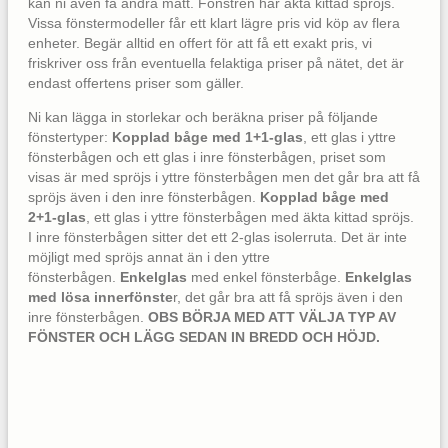
kan ni även få andra mått. Fönstren har äkta kittad spröjs.
Vissa fönstermodeller får ett klart lägre pris vid köp av flera
enheter. Begär alltid en offert för att få ett exakt pris, vi
friskriver oss från eventuella felaktiga priser på nätet, det är
endast offertens priser som gäller.
Ni kan lägga in storlekar och beräkna priser på följande
fönstertyper:
Kopplad båge med 1+1-glas
, ett glas i yttre
fönsterbågen och ett glas i inre fönsterbågen, priset som
visas är med spröjs i yttre fönsterbågen men det går bra att få
spröjs även i den inre fönsterbågen.
Kopplad båge med
2+1-glas
, ett glas i yttre fönsterbågen med äkta kittad spröjs.
I inre fönsterbågen sitter det ett 2-glas isolerruta. Det är inte
möjligt med spröjs annat än i den yttre
fönsterbågen.
Enkelglas
med enkel fönsterbåge.
Enkelglas
med lösa innerfönste
r, det går bra att få spröjs även i den
inre fönsterbågen.
OBS BÖRJA MED ATT VÄLJA TYP AV
FÖNSTER OCH LÄGG SEDAN IN BREDD OCH HÖJD.