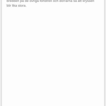
bredden på de övriga fönstren och dörrarna så att kryssen
blir lika stora.