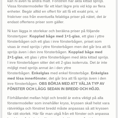
kan ni även få andra mått. Fönstren har äkta kittad spröjs.
Vissa fönstermodeller får ett klart lägre pris vid köp av flera
enheter. Begär alltid en offert för att få ett exakt pris, vi
friskriver oss från eventuella felaktiga priser på nätet, det är
endast offertens priser som gäller.
Ni kan lägga in storlekar och beräkna priser på följande
fönstertyper:
Kopplad båge med 1+1-glas
, ett glas i yttre
fönsterbågen och ett glas i inre fönsterbågen, priset som
visas är med spröjs i yttre fönsterbågen men det går bra att få
spröjs även i den inre fönsterbågen.
Kopplad båge med
2+1-glas
, ett glas i yttre fönsterbågen med äkta kittad spröjs.
I inre fönsterbågen sitter det ett 2-glas isolerruta. Det är inte
möjligt med spröjs annat än i den yttre
fönsterbågen.
Enkelglas
med enkel fönsterbåge.
Enkelglas
med lösa innerfönste
r, det går bra att få spröjs även i den
inre fönsterbågen.
OBS BÖRJA MED ATT VÄLJA TYP AV
FÖNSTER OCH LÄGG SEDAN IN BREDD OCH HÖJD.
Förhållandet mellan höjd och bredd är extra viktigt på alla
fönstermodeller som innehåller kryss, kryssen skall helst vara
rätvinkliga och fönstret bredd måste anpassas så att kryssen
får rätt storlek. Här får man utgå från ett fönster och anpassa