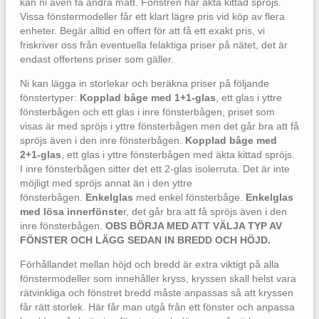
kan ni även få andra mått. Fönstren har äkta kittad spröjs.
Vissa fönstermodeller får ett klart lägre pris vid köp av flera
enheter. Begär alltid en offert för att få ett exakt pris, vi
friskriver oss från eventuella felaktiga priser på nätet, det är
endast offertens priser som gäller.
Ni kan lägga in storlekar och beräkna priser på följande
fönstertyper:
Kopplad båge med 1+1-glas
, ett glas i yttre
fönsterbågen och ett glas i inre fönsterbågen, priset som
visas är med spröjs i yttre fönsterbågen men det går bra att få
spröjs även i den inre fönsterbågen.
Kopplad båge med
2+1-glas
, ett glas i yttre fönsterbågen med äkta kittad spröjs.
I inre fönsterbågen sitter det ett 2-glas isolerruta. Det är inte
möjligt med spröjs annat än i den yttre
fönsterbågen.
Enkelglas
med enkel fönsterbåge.
Enkelglas
med lösa innerfönste
r, det går bra att få spröjs även i den
inre fönsterbågen.
OBS BÖRJA MED ATT VÄLJA TYP AV
FÖNSTER OCH LÄGG SEDAN IN BREDD OCH HÖJD.
Förhållandet mellan höjd och bredd är extra viktigt på alla
fönstermodeller som innehåller kryss, kryssen skall helst vara
rätvinkliga och fönstret bredd måste anpassas så att kryssen
får rätt storlek. Här får man utgå från ett fönster och anpassa