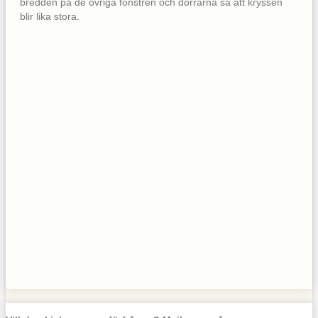
bredden på de övriga fönstren och dörrarna så att kryssen
blir lika stora.