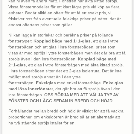
kan ni även få andra mått. Fönstren har äkta kittad spröjs.
Vissa fönstermodeller får ett klart lägre pris vid köp av flera
enheter. Begär alltid en offert för att få ett exakt pris, vi
friskriver oss från eventuella felaktiga priser på nätet, det är
endast offertens priser som gäller.
Ni kan lägga in storlekar och beräkna priser på följande
fönstertyper:
Kopplad båge med 1+1-glas
, ett glas i yttre
fönsterbågen och ett glas i inre fönsterbågen, priset som
visas är med spröjs i yttre fönsterbågen men det går bra att få
spröjs även i den inre fönsterbågen.
Kopplad båge med
2+1-glas
, ett glas i yttre fönsterbågen med äkta kittad spröjs.
I inre fönsterbågen sitter det ett 2-glas isolerruta. Det är inte
möjligt med spröjs annat än i den yttre
fönsterbågen.
Enkelglas
med enkel fönsterbåge.
Enkelglas
med lösa innerfönste
r, det går bra att få spröjs även i den
inre fönsterbågen.
OBS BÖRJA MED ATT VÄLJA TYP AV
FÖNSTER OCH LÄGG SEDAN IN BREDD OCH HÖJD.
Förhållandet mellan bredd och höjd är viktigt för att få vackra
proportioner, om enkeldörren är bred så är ett alternativ att
ha två stående spröjs istället för en.