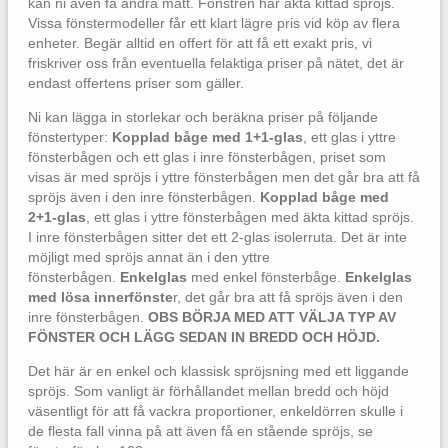
kan ni även få andra mått. Fönstren har äkta kittad spröjs.
Vissa fönstermodeller får ett klart lägre pris vid köp av flera
enheter. Begär alltid en offert för att få ett exakt pris, vi
friskriver oss från eventuella felaktiga priser på nätet, det är
endast offertens priser som gäller.
Ni kan lägga in storlekar och beräkna priser på följande
fönstertyper:
Kopplad båge med 1+1-glas
, ett glas i yttre
fönsterbågen och ett glas i inre fönsterbågen, priset som
visas är med spröjs i yttre fönsterbågen men det går bra att få
spröjs även i den inre fönsterbågen.
Kopplad båge med
2+1-glas
, ett glas i yttre fönsterbågen med äkta kittad spröjs.
I inre fönsterbågen sitter det ett 2-glas isolerruta. Det är inte
möjligt med spröjs annat än i den yttre
fönsterbågen.
Enkelglas
med enkel fönsterbåge.
Enkelglas
med lösa innerfönste
r, det går bra att få spröjs även i den
inre fönsterbågen.
OBS BÖRJA MED ATT VÄLJA TYP AV
FÖNSTER OCH LÄGG SEDAN IN BREDD OCH HÖJD.
Det här är en enkel och klassisk spröjsning med ett liggande
spröjs. Som vanligt är förhållandet mellan bredd och höjd
väsentligt för att få vackra proportioner, enkeldörren skulle i
de flesta fall vinna på att även få en stående spröjs, se