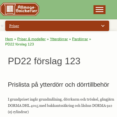
×
Priser
Hem
»
Priser & modeller
»
Ytterdörrar
»
Pardörrar
»
PD22 förslag 123
PD22 förslag 123
Prislista på ytterdörr och dörrtillbehör
I grundpriset ingår grundmålning, dörrkarm och tröskel, gångjärn
DORMA DHL 4015 med bakkantssäkring och låshus DORMA 912
(ej cylindrar)