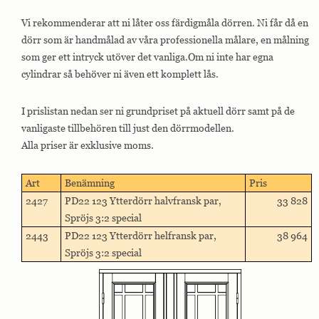
Vi rekommenderar att ni låter oss färdigmåla dörren. Ni får då en
dörr som är handmålad av våra professionella målare, en målning
som ger ett intryck utöver det vanliga.Om ni inte har egna
cylindrar så behöver ni även ett komplett lås.
I prislistan nedan ser ni grundpriset på aktuell dörr samt på de
vanligaste tillbehören till just den dörrmodellen.
Alla priser är exklusive moms.
Art
Benämning
Pris
2427
PD22 123 Ytterdörr halvfransk par,
33 828
Spröjs 3:2 special
2443
PD22 123 Ytterdörr helfransk par,
38 964
Spröjs 3:2 special