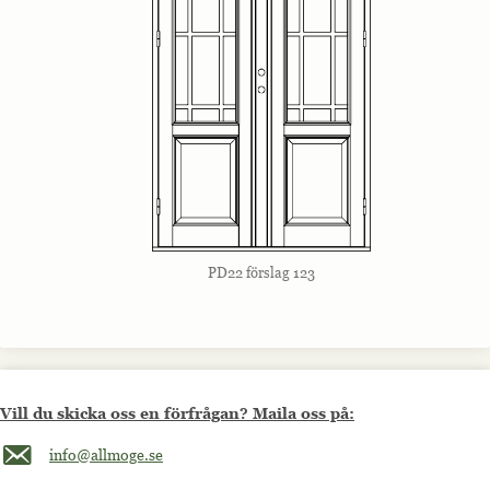
PD22 förslag 123
Vill du skicka oss en förfrågan? Maila oss på:
Maila oss på info@allmoge.se
info@allmoge.se