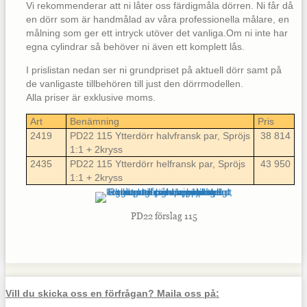
Vi rekommenderar att ni låter oss färdigmåla dörren. Ni får då
en dörr som är handmålad av våra professionella målare, en
målning som ger ett intryck utöver det vanliga.Om ni inte har
egna cylindrar så behöver ni även ett komplett lås.
I prislistan nedan ser ni grundpriset på aktuell dörr samt på
de vanligaste tillbehören till just den dörrmodellen.
Alla priser är exklusive moms.
Art
Benämning
Pris
2419
PD22 115 Ytterdörr halvfransk par, Spröjs
38 814
1:1 + 2kryss
2435
PD22 115 Ytterdörr helfransk par, Spröjs
43 950
1:1 + 2kryss
PD22 förslag 115
Vill du skicka oss en förfrågan? Maila oss på: