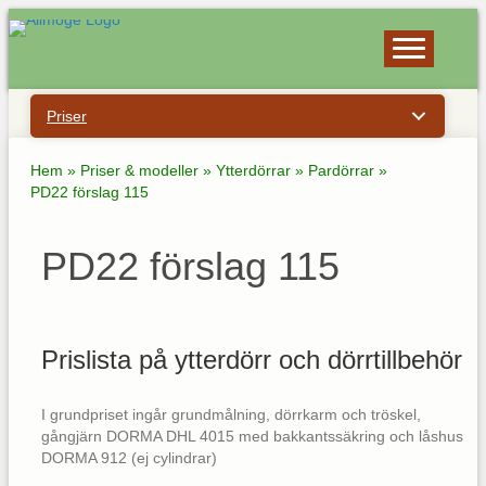
Priser
Hem
»
Priser & modeller
»
Ytterdörrar
»
Pardörrar
»
PD22 förslag 115
PD22 förslag 115
Prislista på ytterdörr och dörrtillbehör
I grundpriset ingår grundmålning, dörrkarm och tröskel,
gångjärn DORMA DHL 4015 med bakkantssäkring och låshus
DORMA 912 (ej cylindrar)