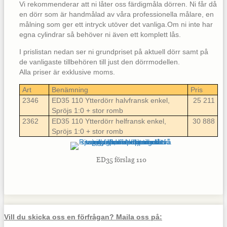
Vi rekommenderar att ni låter oss färdigmåla dörren. Ni får då
en dörr som är handmålad av våra professionella målare, en
målning som ger ett intryck utöver det vanliga.Om ni inte har
egna cylindrar så behöver ni även ett komplett lås.
I prislistan nedan ser ni grundpriset på aktuell dörr samt på
de vanligaste tillbehören till just den dörrmodellen.
Alla priser är exklusive moms.
Art
Benämning
Pris
2346
ED35 110 Ytterdörr halvfransk enkel,
25 211
Spröjs 1:0 + stor romb
2362
ED35 110 Ytterdörr helfransk enkel,
30 888
Spröjs 1:0 + stor romb
ED35 förslag 110
Vill du skicka oss en förfrågan? Maila oss på: