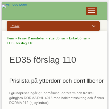
Priser
Hem
»
Priser & modeller
»
Ytterdörrar
»
Enkeldörrar
»
ED35 förslag 110
ED35 förslag 110
Prislista på ytterdörr och dörrtillbehör
I grundpriset ingår grundmålning, dörrkarm och tröskel,
gångjärn DORMA DHL 4015 med bakkantssäkring och låshus
DORMA 912 (ej cylindrar)