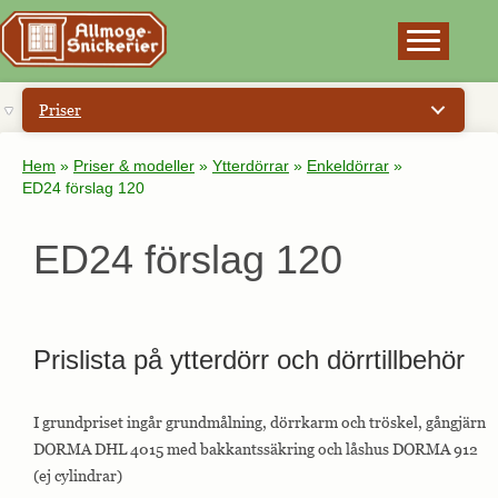
×
Priser
Hem
»
Priser & modeller
»
Ytterdörrar
»
Enkeldörrar
»
ED24 förslag 120
ED24 förslag 120
Prislista på ytterdörr och dörrtillbehör
I grundpriset ingår grundmålning, dörrkarm och tröskel, gångjärn
DORMA DHL 4015 med bakkantssäkring och låshus DORMA 912
(ej cylindrar)