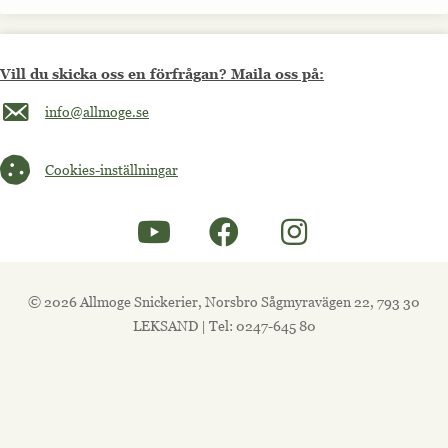
Vill du skicka oss en förfrågan? Maila oss på:
Maila oss på info@allmoge.se
info@allmoge.se
Cookies-inställningar
Cookies-inställningar
© 2026 Allmoge Snickerier, Norsbro Sågmyravägen 22, 793 30
LEKSAND | Tel: 0247-645 80