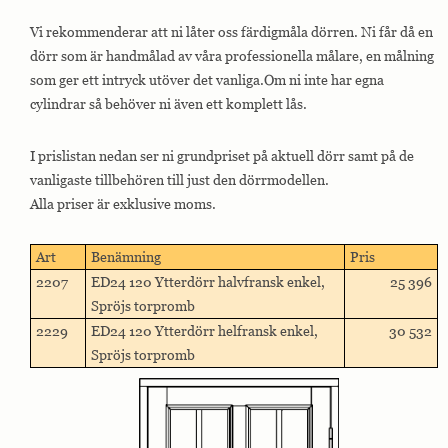
Vi rekommenderar att ni låter oss färdigmåla dörren. Ni får då en
dörr som är handmålad av våra professionella målare, en målning
som ger ett intryck utöver det vanliga.Om ni inte har egna
cylindrar så behöver ni även ett komplett lås.
I prislistan nedan ser ni grundpriset på aktuell dörr samt på de
vanligaste tillbehören till just den dörrmodellen.
Alla priser är exklusive moms.
Art
Benämning
Pris
2207
ED24 120 Ytterdörr halvfransk enkel,
25 396
Spröjs torpromb
2229
ED24 120 Ytterdörr helfransk enkel,
30 532
Spröjs torpromb