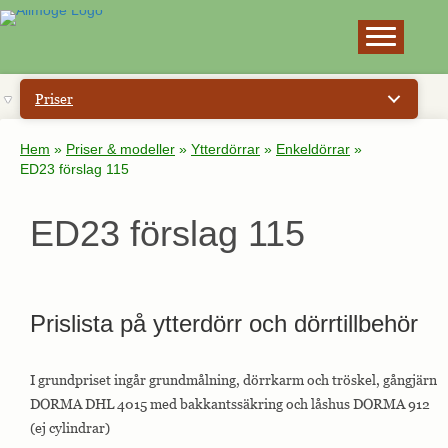
×
Priser
Hem
»
Priser & modeller
»
Ytterdörrar
»
Enkeldörrar
»
ED23 förslag 115
ED23 förslag 115
Prislista på ytterdörr och dörrtillbehör
I grundpriset ingår grundmålning, dörrkarm och tröskel, gångjärn
DORMA DHL 4015 med bakkantssäkring och låshus DORMA 912
(ej cylindrar)