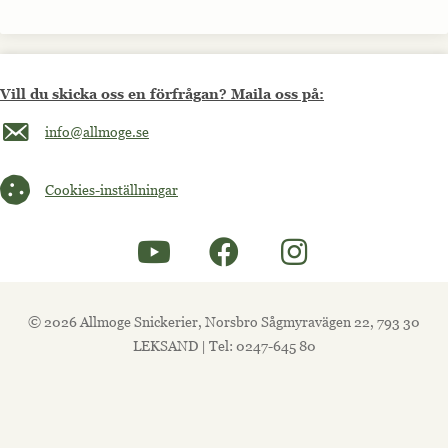
Vill du skicka oss en förfrågan? Maila oss på:
Maila oss på info@allmoge.se
info@allmoge.se
Cookies-inställningar
Cookies-inställningar
© 2026 Allmoge Snickerier, Norsbro Sågmyravägen 22, 793 30
LEKSAND | Tel: 0247-645 80