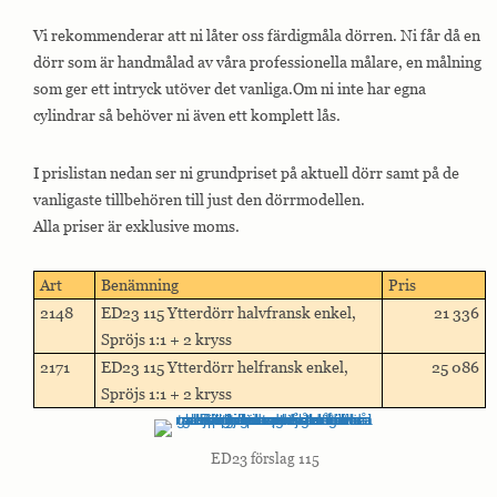
Vi rekommenderar att ni låter oss färdigmåla dörren. Ni får då en
dörr som är handmålad av våra professionella målare, en målning
som ger ett intryck utöver det vanliga.Om ni inte har egna
cylindrar så behöver ni även ett komplett lås.
I prislistan nedan ser ni grundpriset på aktuell dörr samt på de
vanligaste tillbehören till just den dörrmodellen.
Alla priser är exklusive moms.
Art
Benämning
Pris
2148
ED23 115 Ytterdörr halvfransk enkel,
21 336
Spröjs 1:1 + 2 kryss
2171
ED23 115 Ytterdörr helfransk enkel,
25 086
Spröjs 1:1 + 2 kryss
ED23 förslag 115