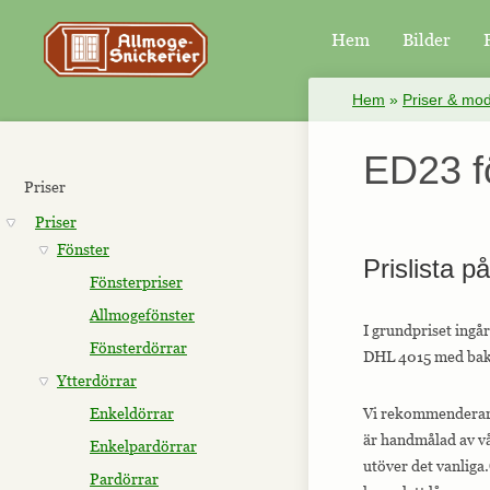
Hem
Bilder
×
Hem
»
Priser & mod
ED23 f
Priser
Priser
Fönster
Prislista p
Fönsterpriser
Allmogefönster
I grundpriset ing
Fönsterdörrar
DHL 4015 med bakk
Ytterdörrar
Enkeldörrar
Vi rekommenderar a
är handmålad av vå
Enkelpardörrar
utöver det vanliga.
Pardörrar