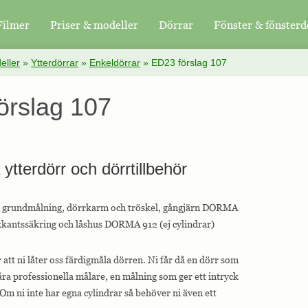
Filmer
Priser & modeller
Dörrar
Fönster & fönsterd
eller
»
Ytterdörrar
»
Enkeldörrar
»
ED23 förslag 107
örslag 107
å ytterdörr och dörrtillbehör
år grundmålning, dörrkarm och tröskel, gångjärn DORMA
antssäkring och låshus DORMA 912 (ej cylindrar)
tt ni låter oss färdigmåla dörren. Ni får då en dörr som
ra professionella målare, en målning som ger ett intryck
Om ni inte har egna cylindrar så behöver ni även ett