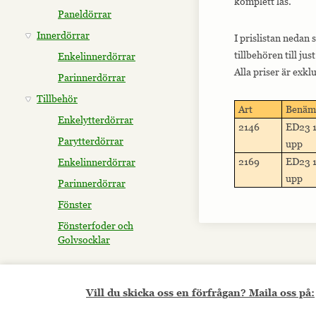
komplett lås.
Paneldörrar
Innerdörrar
I prislistan nedan 
tillbehören till ju
Enkelinnerdörrar
Alla priser är exk
Parinnerdörrar
Tillbehör
Art
Benäm
Enkelytterdörrar
2146
ED23 1
Parytterdörrar
upp
2169
ED23 1
Enkelinnerdörrar
upp
Parinnerdörrar
Fönster
Fönsterfoder och
Golvsocklar
Vill du skicka oss en förfrågan? Maila oss på: