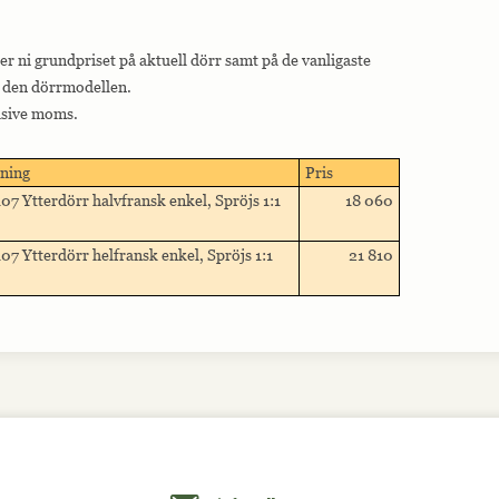
ser ni grundpriset på aktuell dörr samt på de vanligaste
st den dörrmodellen.
lusive moms.
ning
Pris
07 Ytterdörr halvfransk enkel, Spröjs 1:1
18 060
07 Ytterdörr helfransk enkel, Spröjs 1:1
21 810
Maila oss på info@allmoge.se