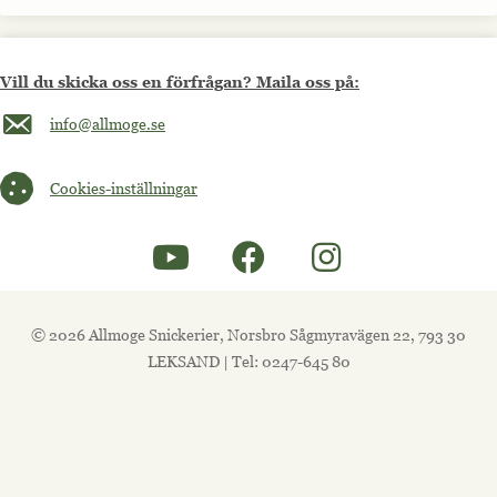
Vill du skicka oss en förfrågan? Maila oss på:
Maila oss på info@allmoge.se
info@allmoge.se
Cookies-inställningar
Cookies-inställningar
© 2026 Allmoge Snickerier, Norsbro Sågmyravägen 22, 793 30
LEKSAND | Tel: 0247-645 80