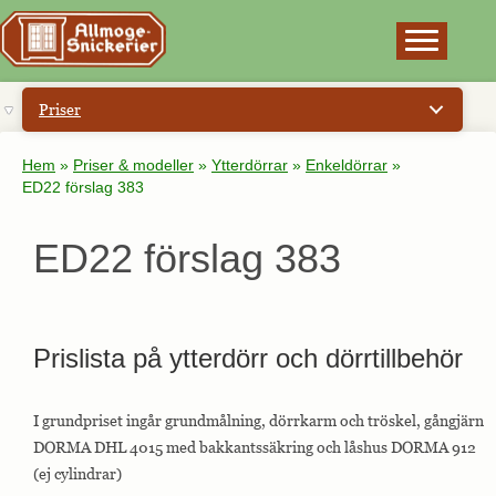
×
Priser
Hem
»
Priser & modeller
»
Ytterdörrar
»
Enkeldörrar
»
ED22 förslag 383
ED22 förslag 383
Prislista på ytterdörr och dörrtillbehör
I grundpriset ingår grundmålning, dörrkarm och tröskel, gångjärn
DORMA DHL 4015 med bakkantssäkring och låshus DORMA 912
(ej cylindrar)