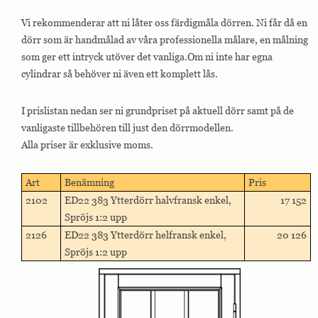
Vi rekommenderar att ni låter oss färdigmåla dörren. Ni får då en
dörr som är handmålad av våra professionella målare, en målning
som ger ett intryck utöver det vanliga.Om ni inte har egna
cylindrar så behöver ni även ett komplett lås.
I prislistan nedan ser ni grundpriset på aktuell dörr samt på de
vanligaste tillbehören till just den dörrmodellen.
Alla priser är exklusive moms.
Art
Benämning
Pris
2102
ED22 383 Ytterdörr halvfransk enkel,
17 152
Spröjs 1:2 upp
2126
ED22 383 Ytterdörr helfransk enkel,
20 126
Spröjs 1:2 upp