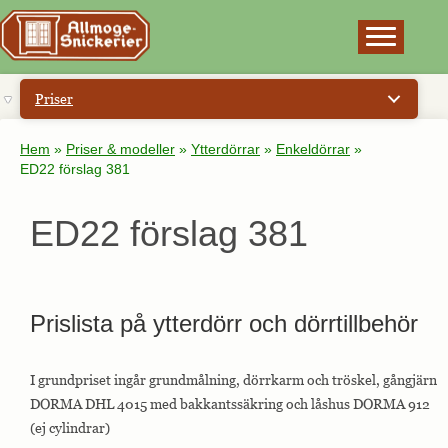
×
Priser
Hem
»
Priser & modeller
»
Ytterdörrar
»
Enkeldörrar
»
ED22 förslag 381
ED22 förslag 381
Prislista på ytterdörr och dörrtillbehör
I grundpriset ingår grundmålning, dörrkarm och tröskel, gångjärn
DORMA DHL 4015 med bakkantssäkring och låshus DORMA 912
(ej cylindrar)