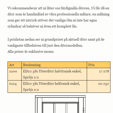
Vi rekommenderar att ni låter oss färdigmåla dörren. Ni får då en
dörr som är handmålad av våra professionella målare, en målning
som ger ett intryck utöver det vanliga.Om ni inte har egna
cylindrar så behöver ni även ett komplett lås.
I prislistan nedan ser ni grundpriset på aktuell dörr samt på de
vanligaste tillbehören till just den dörrmodellen.
Alla priser är exklusive moms.
Art
Benämning
Pris
2100
ED22 381 Ytterdörr halvfransk enkel,
17 278
Spröjs 2:2
2124
ED22 381 Ytterdörr helfransk enkel,
20 252
Spröjs 2:2