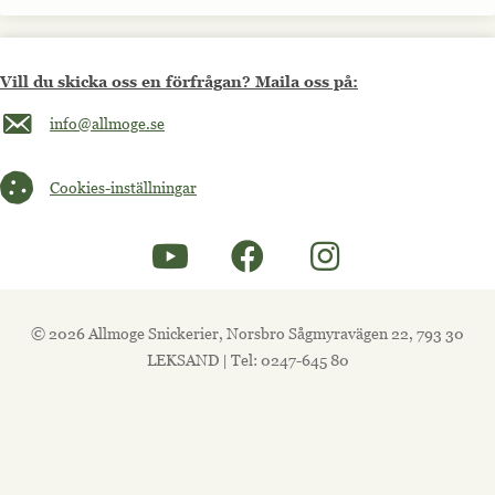
Vill du skicka oss en förfrågan? Maila oss på:
Maila oss på info@allmoge.se
info@allmoge.se
Cookies-inställningar
Cookies-inställningar
© 2026 Allmoge Snickerier, Norsbro Sågmyravägen 22, 793 30
LEKSAND | Tel: 0247-645 80