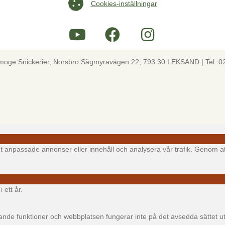
Cookies-inställningar
Cookies-inställningar
lmoge Snickerier, Norsbro Sågmyravägen 22, 793 30 LEKSAND | Tel: 0
igt anpassade annonser eller innehåll och analysera vår trafik. Genom at
 ett år.
e funktioner och webbplatsen fungerar inte på det avsedda sättet utan