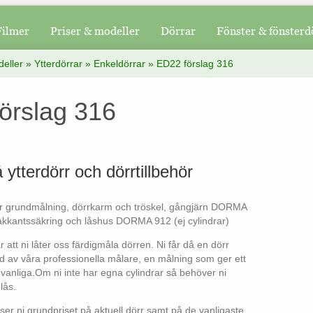
Filmer
Priser & modeller
Dörrar
Fönster & fönsterd
deller
»
Ytterdörrar
»
Enkeldörrar
»
ED22 förslag 316
örslag 316
å ytterdörr och dörrtillbehör
går grundmålning, dörrkarm och tröskel, gångjärn DORMA
kantssäkring och låshus DORMA 912 (ej cylindrar)
att ni låter oss färdigmåla dörren. Ni får då en dörr
 av våra professionella målare, en målning som ger ett
 vanliga.Om ni inte har egna cylindrar så behöver ni
lås.
 ser ni grundpriset på aktuell dörr samt på de vanligaste