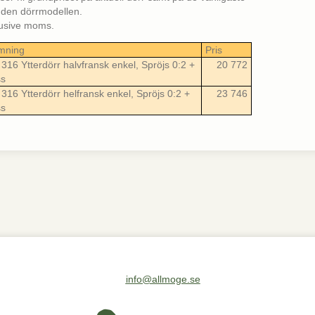
st den dörrmodellen.
klusive moms.
mning
Pris
316 Ytterdörr halvfransk enkel, Spröjs 0:2 +
20 772
ss
316 Ytterdörr helfransk enkel, Spröjs 0:2 +
23 746
ss
info@allmoge.se
Maila oss på info@allmoge.se