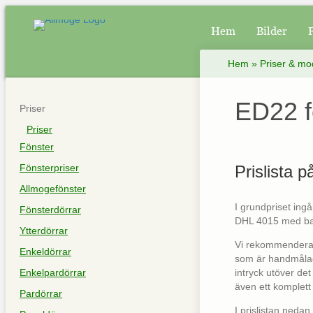
Hem
Bilder
Hem
»
Priser & mo
ED22 f
Priser
Priser
Fönster
Fönsterpriser
Prislista p
Allmogefönster
I grundpriset in
Fönsterdörrar
DHL 4015 med bak
Ytterdörrar
Vi rekommenderar 
Enkeldörrar
som är handmålad
Enkelpardörrar
intryck utöver det
även ett komplett 
Pardörrar
I prislistan nedan