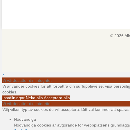
© 2026 Al
×
Vi värdesätter din integritet
Vi använder cookies för att förbättra din surfupplevelse, visa personl
cookies.
Inställningar
Neka alla
Acceptera alla
Vi värdesätter din integritet
Välj vilken typ av cookies du vill acceptera. Ditt val kommer att sparas i
Nödvändiga
Nödvändiga cookies är avgörande för webbplatsens grundläggand