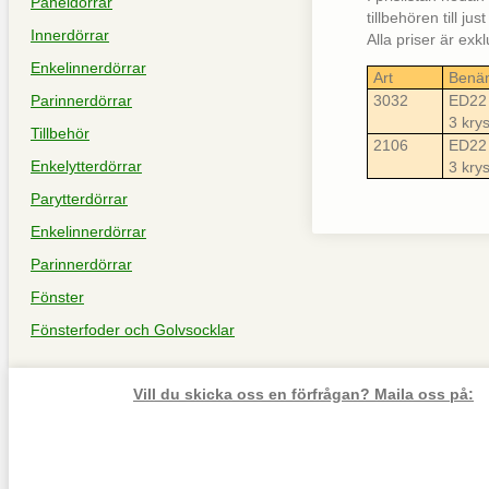
Paneldörrar
tillbehören till ju
Innerdörrar
Alla priser är ex
Enkelinnerdörrar
Art
Benä
Parinnerdörrar
3032
ED22 
3 kry
Tillbehör
2106
ED22 
Enkelytterdörrar
3 kry
Parytterdörrar
Enkelinnerdörrar
Parinnerdörrar
Fönster
Fönsterfoder och Golvsocklar
Vill du skicka oss en förfrågan? Maila oss på: