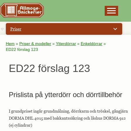
×
Priser
Hem
»
Priser & modeller
»
Ytterdörrar
»
Enkeldörrar
»
ED22 förslag 123
ED22 förslag 123
Prislista på ytterdörr och dörrtillbehör
I grundpriset ingår grundmålning, dörrkarm och tröskel, gångjärn
DORMA DHL 4015 med bakkantssäkring och låshus DORMA 912
(ej cylindrar)