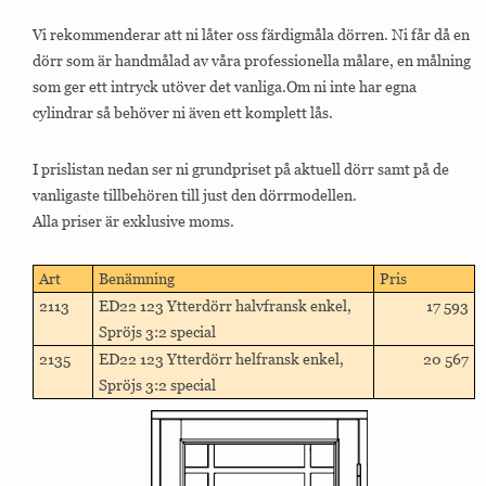
Vi rekommenderar att ni låter oss färdigmåla dörren. Ni får då en
dörr som är handmålad av våra professionella målare, en målning
som ger ett intryck utöver det vanliga.Om ni inte har egna
cylindrar så behöver ni även ett komplett lås.
I prislistan nedan ser ni grundpriset på aktuell dörr samt på de
vanligaste tillbehören till just den dörrmodellen.
Alla priser är exklusive moms.
Art
Benämning
Pris
2113
ED22 123 Ytterdörr halvfransk enkel,
17 593
Spröjs 3:2 special
2135
ED22 123 Ytterdörr helfransk enkel,
20 567
Spröjs 3:2 special