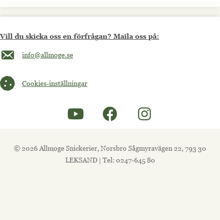
Vill du skicka oss en förfrågan? Maila oss på:
Maila oss på info@allmoge.se
info@allmoge.se
Cookies-inställningar
Cookies-inställningar
© 2026 Allmoge Snickerier, Norsbro Sågmyravägen 22, 793 30
LEKSAND | Tel: 0247-645 80