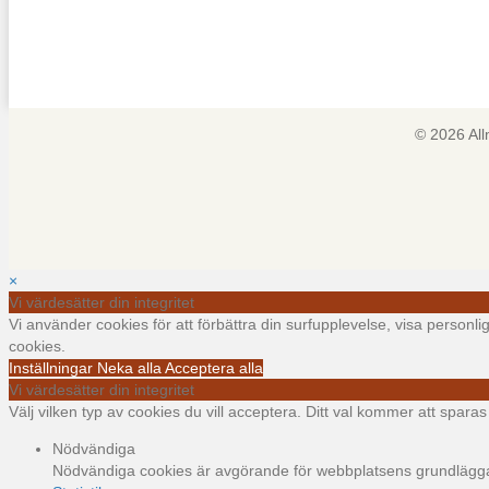
© 2026 Al
×
Vi värdesätter din integritet
Vi använder cookies för att förbättra din surfupplevelse, visa personl
cookies.
Inställningar
Neka alla
Acceptera alla
Vi värdesätter din integritet
Välj vilken typ av cookies du vill acceptera. Ditt val kommer att sparas i
Nödvändiga
Nödvändiga cookies är avgörande för webbplatsens grundläggand