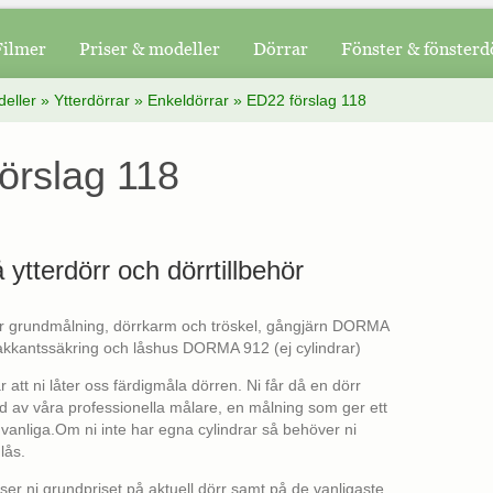
Filmer
Priser & modeller
Dörrar
Fönster & fönsterd
deller
»
Ytterdörrar
»
Enkeldörrar
»
ED22 förslag 118
örslag 118
å ytterdörr och dörrtillbehör
går grundmålning, dörrkarm och tröskel, gångjärn DORMA
kantssäkring och låshus DORMA 912 (ej cylindrar)
att ni låter oss färdigmåla dörren. Ni får då en dörr
 av våra professionella målare, en målning som ger ett
 vanliga.Om ni inte har egna cylindrar så behöver ni
lås.
 ser ni grundpriset på aktuell dörr samt på de vanligaste