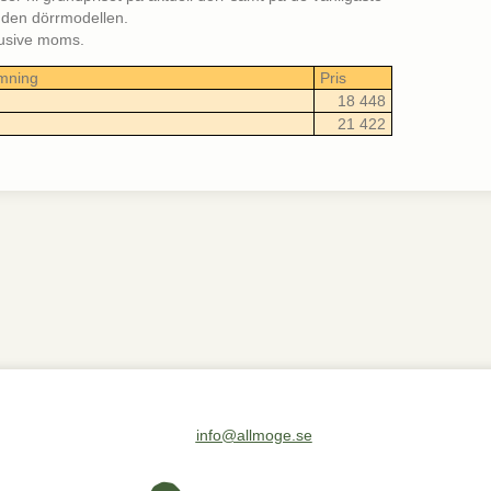
st den dörrmodellen.
klusive moms.
mning
Pris
18 448
21 422
info@allmoge.se
Maila oss på info@allmoge.se