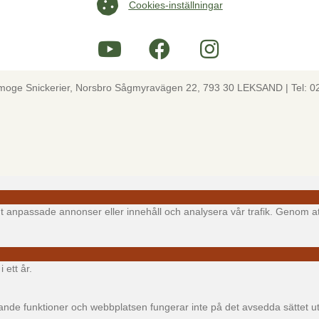
Cookies-inställningar
Cookies-inställningar
lmoge Snickerier, Norsbro Sågmyravägen 22, 793 30 LEKSAND | Tel: 0
igt anpassade annonser eller innehåll och analysera vår trafik. Genom at
 ett år.
e funktioner och webbplatsen fungerar inte på det avsedda sättet utan