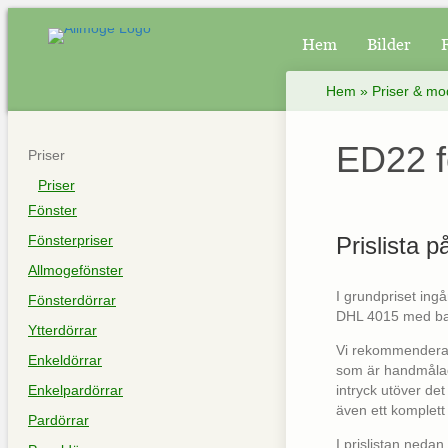
Hem
Bilder
Hem
»
Priser & mo
ED22 f
Priser
Priser
Fönster
Fönsterpriser
Prislista p
Allmogefönster
I grundpriset in
Fönsterdörrar
DHL 4015 med bak
Ytterdörrar
Vi rekommenderar 
Enkeldörrar
som är handmålad
Enkelpardörrar
intryck utöver det
även ett komplett 
Pardörrar
I prislistan nedan