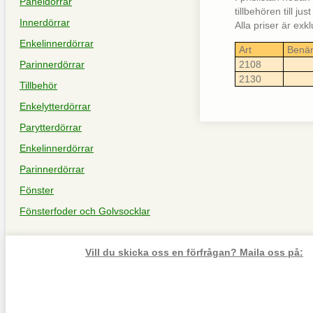
Paneldörrar
tillbehören till ju
Innerdörrar
Alla priser är ex
Enkelinnerdörrar
Art
Benä
Parinnerdörrar
2108
2130
Tillbehör
Enkelytterdörrar
Parytterdörrar
Enkelinnerdörrar
Parinnerdörrar
Fönster
Fönsterfoder och Golvsocklar
Vill du skicka oss en förfrågan? Maila oss på: