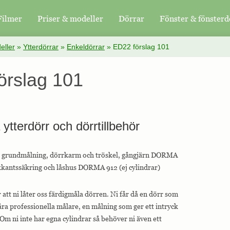
Filmer
Priser & modeller
Dörrar
Fönster & fönsterd
eller
»
Ytterdörrar
»
Enkeldörrar
»
ED22 förslag 101
örslag 101
å ytterdörr och dörrtillbehör
år grundmålning, dörrkarm och tröskel, gångjärn DORMA
antssäkring och låshus DORMA 912 (ej cylindrar)
tt ni låter oss färdigmåla dörren. Ni får då en dörr som
ra professionella målare, en målning som ger ett intryck
Om ni inte har egna cylindrar så behöver ni även ett