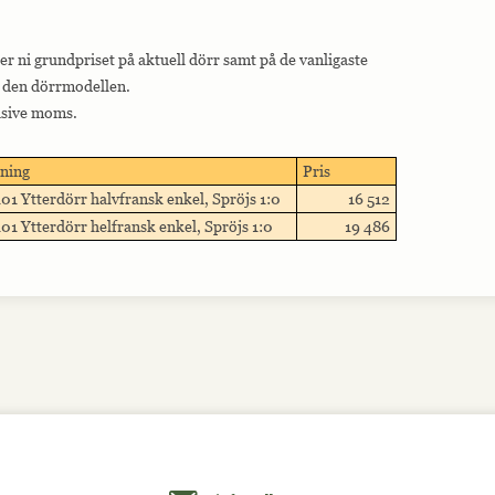
ser ni grundpriset på aktuell dörr samt på de vanligaste
st den dörrmodellen.
lusive moms.
ning
Pris
01 Ytterdörr halvfransk enkel, Spröjs 1:0
16 512
01 Ytterdörr helfransk enkel, Spröjs 1:0
19 486
Maila oss på info@allmoge.se