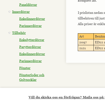
komplett lås.
Paneldörrar
Innerdörrar
I prislistan nedan 
tillbehören till ju
Enkelinnerdörrar
Alla priser är exk
Parinnerdörrar
Tillbehör
Art
Benäm
Enkelytterdörrar
2097
ED22 1
Parytterdörrar
2121
ED22 1
Enkelinnerdörrar
Parinnerdörrar
Fönster
Fönsterfoder och
Golvsocklar
Vill du skicka oss en förfrågan? Maila oss på: