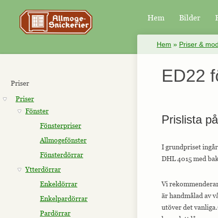
Hem
Bilder
×
Hem
»
Priser & mod
ED22 f
Priser
Priser
Fönster
Prislista p
Fönsterpriser
Allmogefönster
I grundpriset ing
Fönsterdörrar
DHL 4015 med bakk
Ytterdörrar
Enkeldörrar
Vi rekommenderar a
är handmålad av vå
Enkelpardörrar
utöver det vanliga.
Pardörrar