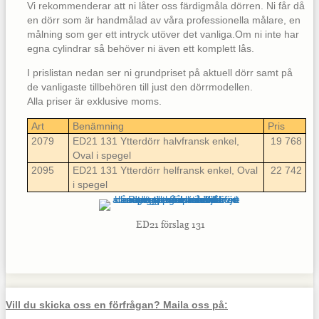
Vi rekommenderar att ni låter oss färdigmåla dörren. Ni får då
en dörr som är handmålad av våra professionella målare, en
målning som ger ett intryck utöver det vanliga.Om ni inte har
egna cylindrar så behöver ni även ett komplett lås.
I prislistan nedan ser ni grundpriset på aktuell dörr samt på
de vanligaste tillbehören till just den dörrmodellen.
Alla priser är exklusive moms.
Art
Benämning
Pris
2079
ED21 131 Ytterdörr halvfransk enkel,
19 768
Oval i spegel
2095
ED21 131 Ytterdörr helfransk enkel, Oval
22 742
i spegel
ED21 förslag 131
Vill du skicka oss en förfrågan? Maila oss på: