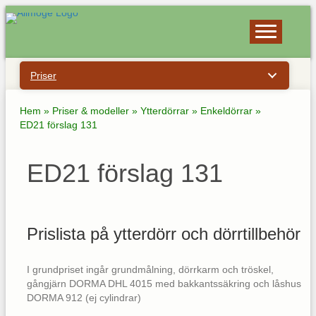
Priser
Hem
»
Priser & modeller
»
Ytterdörrar
»
Enkeldörrar
»
ED21 förslag 131
ED21 förslag 131
Prislista på ytterdörr och dörrtillbehör
I grundpriset ingår grundmålning, dörrkarm och tröskel,
gångjärn DORMA DHL 4015 med bakkantssäkring och låshus
DORMA 912 (ej cylindrar)