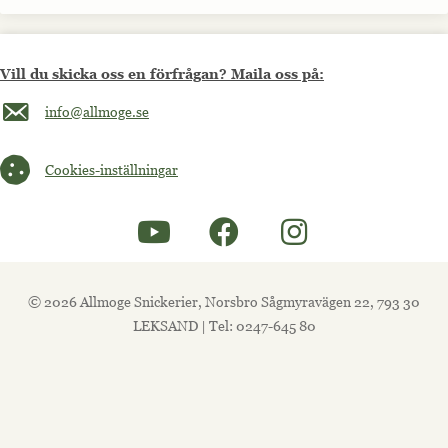
Vill du skicka oss en förfrågan? Maila oss på:
Maila oss på info@allmoge.se
info@allmoge.se
Cookies-inställningar
Cookies-inställningar
© 2026 Allmoge Snickerier, Norsbro Sågmyravägen 22, 793 30
LEKSAND | Tel: 0247-645 80