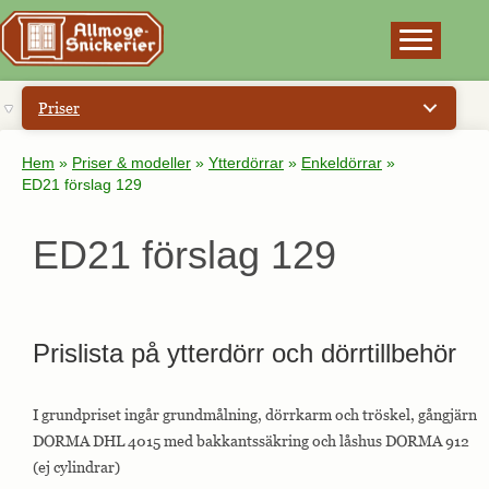
×
Priser
Hem
»
Priser & modeller
»
Ytterdörrar
»
Enkeldörrar
»
ED21 förslag 129
ED21 förslag 129
Prislista på ytterdörr och dörrtillbehör
I grundpriset ingår grundmålning, dörrkarm och tröskel, gångjärn
DORMA DHL 4015 med bakkantssäkring och låshus DORMA 912
(ej cylindrar)