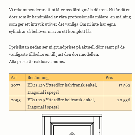
Vi rekommenderar att ni låter oss färdigmåla dörren. Ni får då en
dörr som är handmålad av våra professionella målare, en målning
som ger ett intryck utöver det vanliga.Om ni inte har egna
cylindrar så behöver ni även ett komplett lås.
I prislistan nedan ser ni grundpriset på aktuell dörr samt på de
vanligaste tillbehören till just den dörrmodellen.
Alla priser är exklusive moms.
Art
Benämning
Pris
2077
ED21 129 Ytterdörr halvfransk enkel,
17 562
Diagonal i spegel
2093
ED21 129 Ytterdörr helfransk enkel,
20 536
Diagonal i spegel