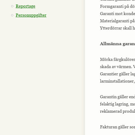
Reportage
Formgaranti på dö
Garanti mot konden
Personuppgifter
Materialgaranti på 
Ytterdörrar skall 
Allmänna garan
Mörka färgkulörer 
skada av värmen. V
Garantier gäller l
larminstallationer,
Garantin gäller end
felaktig lagring, m
reklamerad produkt
Fakturan gäller so