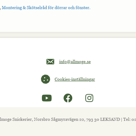
,
Montering & Skötselråd för dörrar och fönster.
Maila oss på info@allmoge.se
info@allmoge.se
Cookies-inställningar
Cookies-inställningar
lmoge Snickerier, Norsbro Sågmyravägen 22, 793 30 LEKSAND | Tel: 0