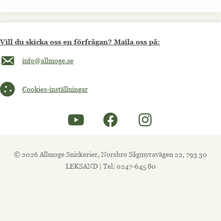
Vill du skicka oss en förfrågan? Maila oss på:
Maila oss på info@allmoge.se
info@allmoge.se
Cookies-inställningar
Cookies-inställningar
© 2026 Allmoge Snickerier, Norsbro Sågmyravägen 22, 793 30
LEKSAND | Tel: 0247-645 80