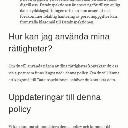
hemsidan.
dig till oss. Datainspektionen är ansvarig för tillsyn enligt
dataskyddslagstiftningen och den som anser att det
förekommer felaktig hantering av personuppgifter kan
framställa klagomål till Datainspektionen.
Marknadsföring
Marknadsförings-
cookies används
Hur kan jag använda mina
för att leverera
besökare med
rättigheter?
anpassade
annonser baserat
på de sidor de
besökte tidigare
Om du vill använda någon av dina rättigheter kontaktar du oss
och analysera
effektiviteten i
via e-post som finns längst ned i denna policy. Om du vill lämna
annonskampanjen.
ett klagomål till Datainspektionen behöver du kontakta dem.
Uppdateringar till denna
policy
Vi kan komma att uppdatera denna policy och kommer då