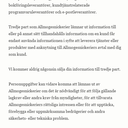
bokföringsleverantörer, kundtjänstrelaterade
programvaruleverantörer och e-postleverantörer.
Nödvändiga
Nödvändiga
Tredje part som Allmogesnickerier lämnar ut information till
cookies är
eller på annat sätt tillhandahålls information om en kund får
avgörande för
webbplatsens
endast använda informationen i syfte att leverera tjänster eller
grundläggande
produkter med anknytning till Allmogesnickeriers avtal med dig
funktioner och
webbplatsen
som kund.
fungerar inte
på det avsedda
sättet utan
Vi kommer aldrig någonsin sälja din information till tredje part.
dem. Dessa
cookies lagrar
inga personligt
Personuppgifter kan vidare komma att lämnas ut av
identifierbara
Allmogesnickerier om det är nödvändigt för att följa gällande
uppgifter.
lagkrav eller andra krav från myndigheter, för att tillvarata
Allmogesnickeriers rättsliga intressen eller för att upptäcka,
Statistik
förebygga eller uppmärksamma bedrägerier och andra
Statistik-cookies
säkerhets- eller tekniska problem.
används för att
förstå hur besökare