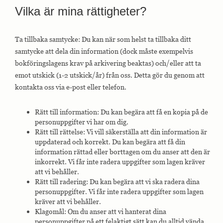
interagerar med
Vilka är mina rättigheter?
webbplatsen. Dessa
cookies hjälper till
att ge information
om mätvärden,
Ta tillbaka samtycke: Du kan när som helst ta tillbaka ditt
antal besökare,
samtycke att dela din information (dock måste exempelvis
avvisningsfrekvens,
bokföringslagens krav på arkivering beaktas) och/eller att ta
trafikkälla etc.
emot utskick (1-2 utskick/år) från oss. Detta gör du genom att
kontakta oss via e-post eller telefon.
Upplevelse
Upplevelse-cookies
Rätt till information: Du kan begära att få en kopia på de
används för att
förstå och
personuppgifter vi har om dig.
analysera de
Rätt till rättelse: Vi vill säkerställa att din information är
viktigaste
uppdaterad och korrekt. Du kan begära att få din
prestandaindexen
information rättad eller borttagen om du anser att den är
på webbplatsen
inkorrekt. Vi får inte radera uppgifter som lagen kräver
som hjälper till att
att vi behåller.
leverera en bättre
användarupplevelse
Rätt till radering: Du kan begära att vi ska radera dina
för besökarna. Om
personuppgifter. Vi får inte radera uppgifter som lagen
du nekar dessa
kräver att vi behåller.
cookies kommer
Klagomål: Om du anser att vi hanterat dina
viss funktionalitet
personuppgifter på ett felaktigt sätt kan du alltid vända
att försvinna från