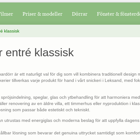
Filmer
Priser & modeller
Dörrar
Fönster & fönsterd
é klassisk
 entré klassisk
ardörr är ett naturligt val för dig som vill kombinera traditionell desig
rier tillverkas varje produkt för hand i vårt snickeri i Leksand, med fok
 spröjsindelning, speglar, glas och ytbehandling för att harmoniera med 
ler renovering av en äldre villa, ett timmerhus eller nyproduktion i klassi
ösning som passar både estetiskt och tekniskt.
n utrustas med energiglas och moderna beslag för att uppfylla dagens 
hållbar lösning som bevarar det genuina uttrycket samtidigt som komfort