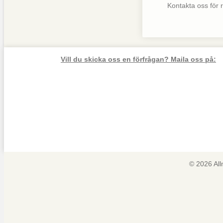
Kontakta oss för rå
Vill du skicka oss en förfrågan? Maila oss på:
© 2026 Al