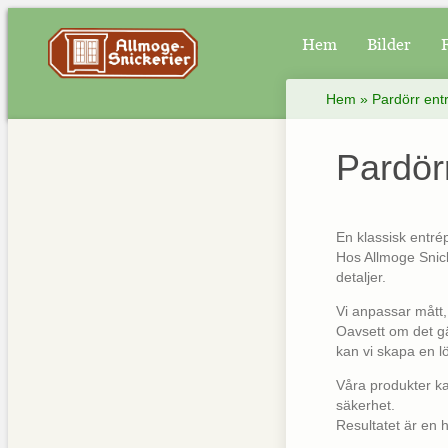
Hem
Bilder
Hem
»
Pardörr entr
Pardörr
En klassisk entrép
Hos Allmoge Snicke
detaljer.
Vi anpassar mått,
Oavsett om det gäl
kan vi skapa en l
Våra produkter ka
säkerhet.
Resultatet är en 