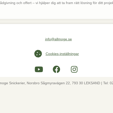
dgivning och offert – vi hjälper dig att ta fram rätt lösning för ditt projek
info@allmoge.se
Maila oss på info@allmoge.se
Cookies-inställningar
Cookies-inställningar
lmoge Snickerier, Norsbro Sågmyravägen 22, 793 30 LEKSAND | Tel: 0