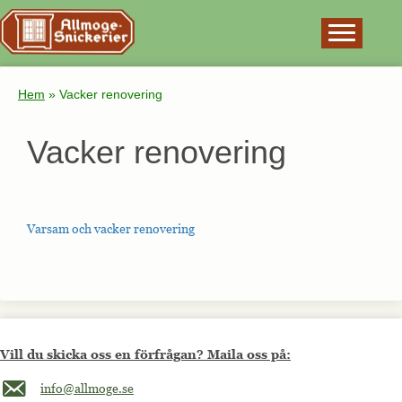
×
Hem
»
Vacker renovering
Vacker renovering
Varsam och vacker renovering
Vill du skicka oss en förfrågan? Maila oss på:
Maila oss på info@allmoge.se
info@allmoge.se