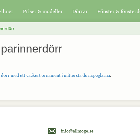
Filmer
Priser & modeller
Dörrar
Fönster & fönsterd
nerdörr
 parinnerdörr
dörr med ett vackert ornament i mittersta dörrspeglarna
.
Maila oss på info@allmoge.se
info@allmoge.se