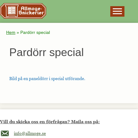
×
Hem
»
Pardörr special
Pardörr special
Bild på en paneldörr i special utförande.
Vill du skicka oss en förfrågan? Maila oss på:
Maila oss på info@allmoge.se
info@allmoge.se