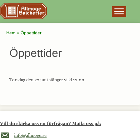
×
Hem
»
Öppettider
Öppettider
Torsdag den 22 juni stänger vi kl 12.00.
Vill du skicka oss en förfrågan? Maila oss på:
Maila oss på info@allmoge.se
info@allmoge.se