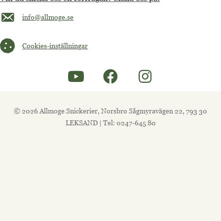
Maila oss på info@allmoge.se
info@allmoge.se
Cookies-inställningar
Cookies-inställningar
© 2026 Allmoge Snickerier, Norsbro Sågmyravägen 22, 793 30
LEKSAND | Tel: 0247-645 80