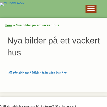
×
Hem
»
Nya bilder på ett vackert hus
Nya bilder på ett vackert
hus
Till vår sida med bilder från våra kunder
Vill du skicka oss en förfrågan? Maila oss på: