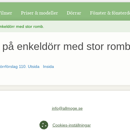
Filmer
Priser & modeller
Dörrar
Fönster & fönsterd
enkeldörr med stor romb.
d på enkeldörr med stor romb
rrförslag 110. Utsida
Insida
info@allmoge.se
Maila oss på info@allmoge.se
Cookies-inställningar
Cookies-inställningar