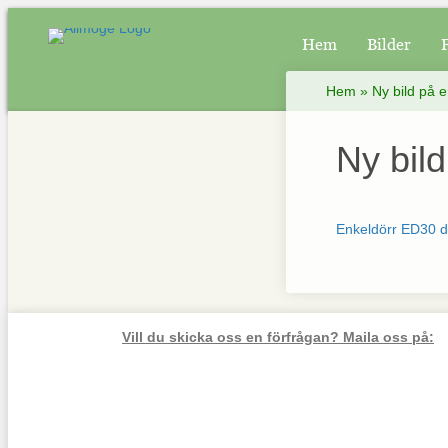
Hem
Bilder
Hem
»
Ny bild på 
Ny bil
Enkeldörr ED30 dö
Vill du skicka oss en förfrågan? Maila oss på: