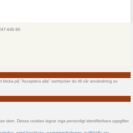
247-645 80
t klicka på "Acceptera alla" samtycker du till vår användning av
 dem. Dessa cookies lagrar inga personligt identifierbara uppgifter.
värden, antal besökare, avvisningsfrekvens, trafikkälla etc.