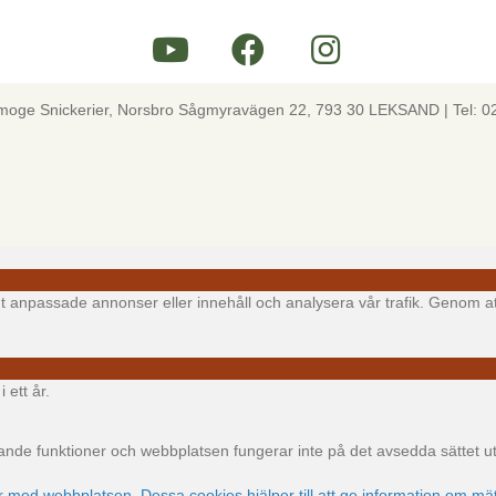
lmoge Snickerier, Norsbro Sågmyravägen 22, 793 30 LEKSAND | Tel: 0
igt anpassade annonser eller innehåll och analysera vår trafik. Genom at
 ett år.
e funktioner och webbplatsen fungerar inte på det avsedda sättet utan
ar med webbplatsen. Dessa cookies hjälper till att ge information om mät