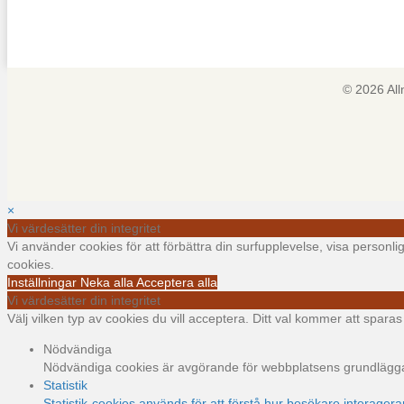
© 2026 Al
×
Vi värdesätter din integritet
Vi använder cookies för att förbättra din surfupplevelse, visa personl
cookies.
Inställningar
Neka alla
Acceptera alla
Vi värdesätter din integritet
Välj vilken typ av cookies du vill acceptera. Ditt val kommer att sparas i
Nödvändiga
Nödvändiga cookies är avgörande för webbplatsens grundläggand
Statistik
Statistik-cookies används för att förstå hur besökare interager