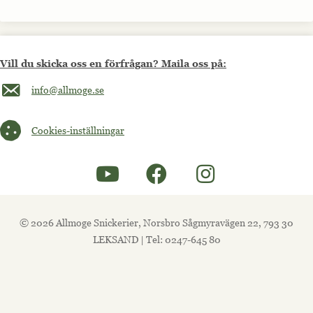
Vill du skicka oss en förfrågan? Maila oss på:
Maila oss på info@allmoge.se
info@allmoge.se
Cookies-inställningar
Cookies-inställningar
© 2026 Allmoge Snickerier, Norsbro Sågmyravägen 22, 793 30
LEKSAND | Tel: 0247-645 80