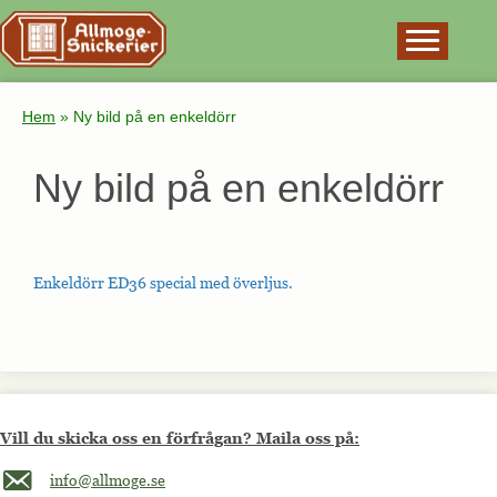
×
Hem
»
Ny bild på en enkeldörr
Ny bild på en enkeldörr
Enkeldörr ED36 special med överljus.
Vill du skicka oss en förfrågan? Maila oss på:
Maila oss på info@allmoge.se
info@allmoge.se