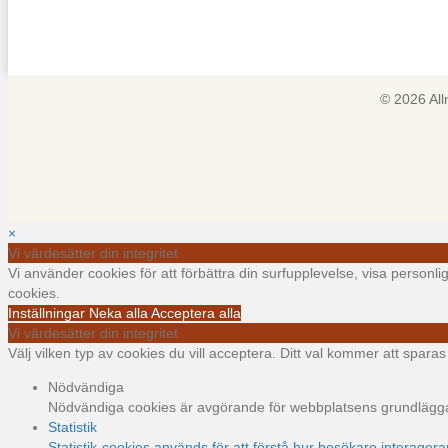
© 2026 Al
×
Vi värdesätter din integritet
Vi använder cookies för att förbättra din surfupplevelse, visa personl
cookies.
Inställningar
Neka alla
Acceptera alla
Vi värdesätter din integritet
Välj vilken typ av cookies du vill acceptera. Ditt val kommer att sparas i
Nödvändiga
Nödvändiga cookies är avgörande för webbplatsens grundläggand
Statistik
Statistik-cookies används för att förstå hur besökare interager