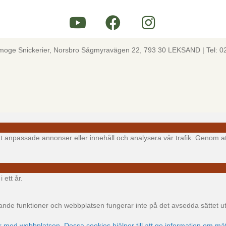
lmoge Snickerier, Norsbro Sågmyravägen 22, 793 30 LEKSAND | Tel: 0
igt anpassade annonser eller innehåll och analysera vår trafik. Genom at
 ett år.
e funktioner och webbplatsen fungerar inte på det avsedda sättet utan
ar med webbplatsen. Dessa cookies hjälper till att ge information om mät