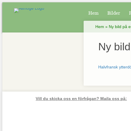
Hem
Bilder
Hem
»
Ny bild på e
Ny bild
Halvfransk ytterd
Vill du skicka oss en förfrågan? Maila oss på: