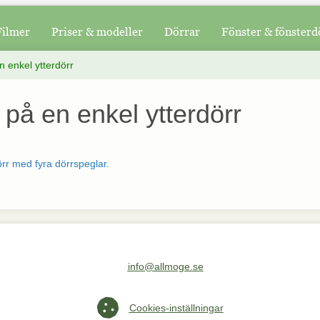
Filmer
Priser & modeller
Dörrar
Fönster & fönsterd
n enkel ytterdörr
 på en enkel ytterdörr
örr med fyra dörrspeglar.
info@allmoge.se
Maila oss på info@allmoge.se
Cookies-inställningar
Cookies-inställningar