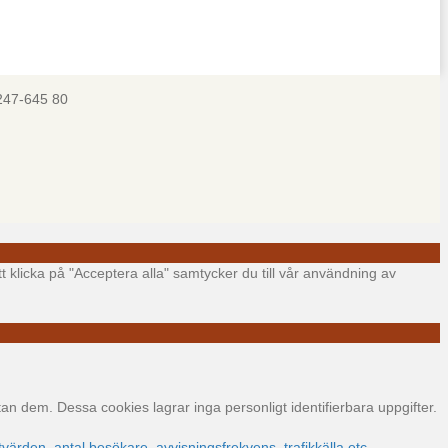
247-645 80
t klicka på "Acceptera alla" samtycker du till vår användning av
 dem. Dessa cookies lagrar inga personligt identifierbara uppgifter.
värden, antal besökare, avvisningsfrekvens, trafikkälla etc.