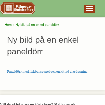
×
Hem
»
Ny bild på en enkel paneldörr
Ny bild på en enkel
paneldörr
Paneldörr med fiskbenspanel och en kittad glasöppning
Vill du skicka oss en förfrågan? Maila oss på: