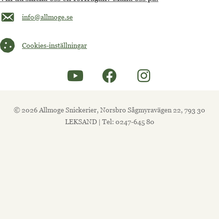
Maila oss på info@allmoge.se
info@allmoge.se
Cookies-inställningar
Cookies-inställningar
© 2026 Allmoge Snickerier, Norsbro Sågmyravägen 22, 793 30
LEKSAND | Tel: 0247-645 80