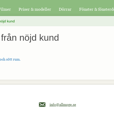
Filmer
Priser & modeller
Dörrar
Fönster & fönsterd
 nöjd kund
 från nöjd kund
 och sött rum.
Maila oss på info@allmoge.se
info@allmoge.se