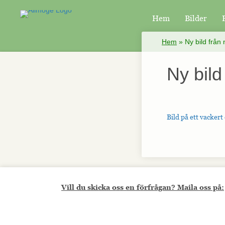
Hem
Bilder
×
Hem
»
Ny bild från
Ny bild
Bild på ett vackert
Vill du skicka oss en förfrågan? Maila oss på: