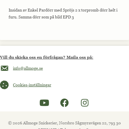
Insidan av Enkel Pardörr med Spröjs 2 x torpromb dörr helt i
furu. Samma dörr som på bild EPD 3
Vill du skicka oss en förfrågan? Maila oss på:
Maila oss på info@allmoge.se
info@allmoge.se
Cookies-inställningar
Cookies-inställningar
© 2026 Allmoge Snickerier, Norsbro Sågmyravägen 22, 793 30