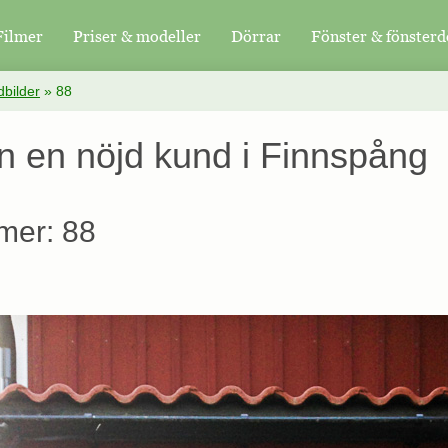
Filmer
Priser & modeller
Dörrar
Fönster & fönsterd
bilder
»
88
ån en nöjd kund i Finnspång
mer: 88