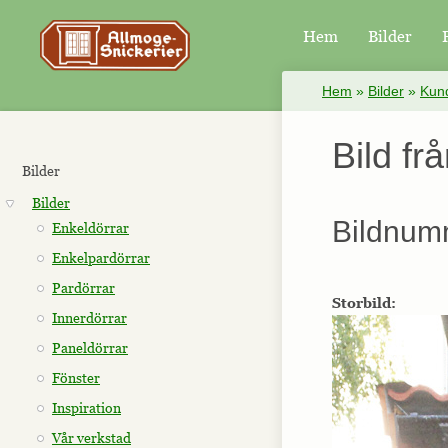
Hem
Bilder
×
Hem
»
Bilder
»
Kund
Bild fr
Bilder
Bilder
Bildnum
Enkeldörrar
Enkelpardörrar
Pardörrar
Storbild:
Innerdörrar
Paneldörrar
Fönster
Inspiration
Vår verkstad