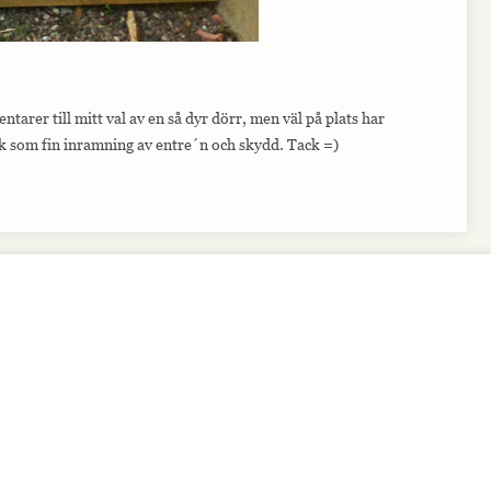
arer till mitt val av en så dyr dörr, men väl på plats har
ack som fin inramning av entre´n och skydd. Tack =)