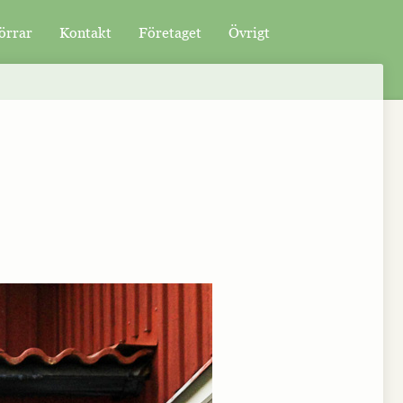
örrar
Kontakt
Företaget
Övrigt