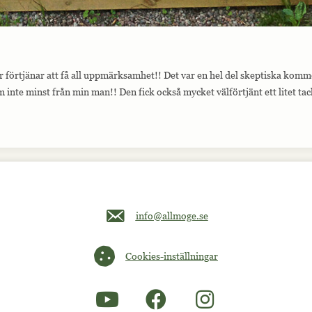
 förtjänar att få all uppmärksamhet!! Det var en hel del skeptiska komment
m inte minst från min man!! Den fick också mycket välförtjänt ett litet t
Maila oss på info@allmoge.se
info@allmoge.se
Cookies-inställningar
Cookies-inställningar