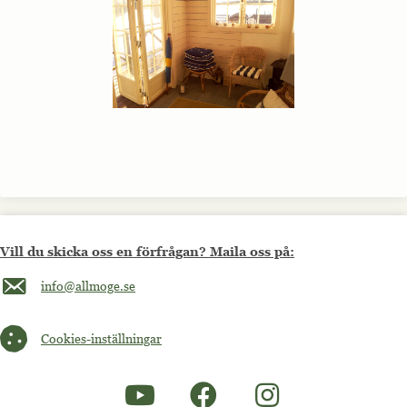
Vill du skicka oss en förfrågan? Maila oss på:
Maila oss på info@allmoge.se
info@allmoge.se
Cookies-inställningar
Cookies-inställningar