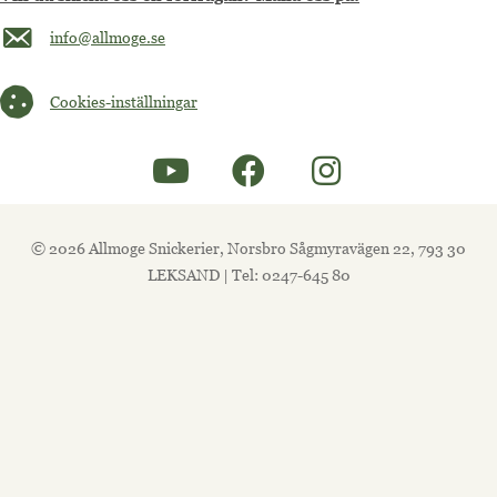
Maila oss på info@allmoge.se
info@allmoge.se
Cookies-inställningar
Cookies-inställningar
© 2026 Allmoge Snickerier, Norsbro Sågmyravägen 22, 793 30
LEKSAND | Tel: 0247-645 80