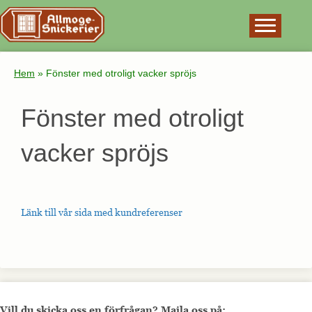
×
Hem
»
Fönster med otroligt vacker spröjs
Fönster med otroligt
vacker spröjs
Länk till vår sida med kundreferenser
Vill du skicka oss en förfrågan? Maila oss på: