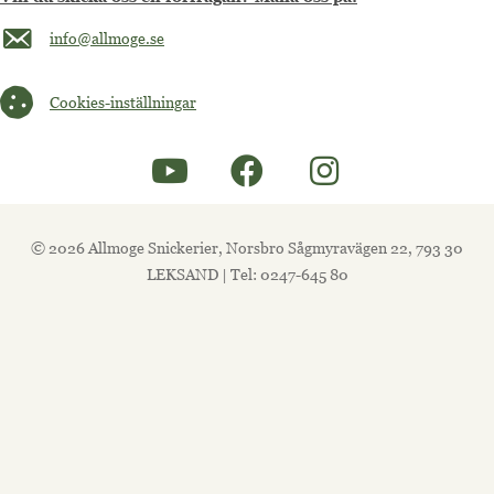
Maila oss på info@allmoge.se
info@allmoge.se
Cookies-inställningar
Cookies-inställningar
© 2026 Allmoge Snickerier, Norsbro Sågmyravägen 22, 793 30
LEKSAND | Tel: 0247-645 80