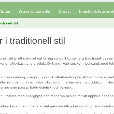
Filmer
Priser & modeller
Dörrar
Fönster & fönsterd
itionell stil
i traditionell stil
tionell stil är ett naturligt val för dig som vill kombinera traditionell des
rier tillverkas varje produkt för hand i vårt snickeri i Leksand, med fok
 spröjsindelning, speglar, glas och ytbehandling för att harmoniera med 
ler renovering av en äldre villa, ett timmerhus eller nyproduktion i klassi
ösning som passar både estetiskt och tekniskt.
n utrustas med energiglas och moderna beslag för att uppfylla dagens 
hållbar lösning som bevarar det genuina uttrycket samtidigt som komfort