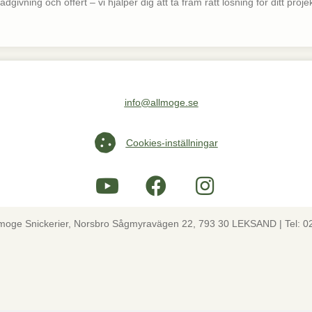
dgivning och offert – vi hjälper dig att ta fram rätt lösning för ditt projek
info@allmoge.se
Maila oss på info@allmoge.se
Cookies-inställningar
Cookies-inställningar
lmoge Snickerier, Norsbro Sågmyravägen 22, 793 30 LEKSAND | Tel: 0