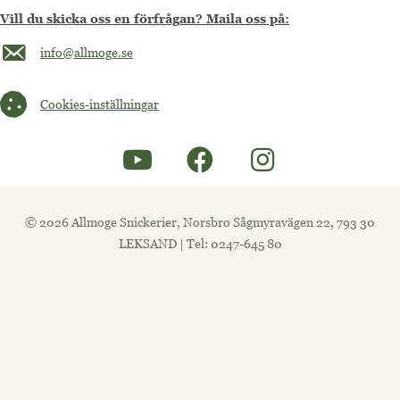
Vill du skicka oss en förfrågan? Maila oss på:
Maila oss på info@allmoge.se
info@allmoge.se
Cookies-inställningar
Cookies-inställningar
© 2026 Allmoge Snickerier, Norsbro Sågmyravägen 22, 793 30
LEKSAND | Tel: 0247-645 80