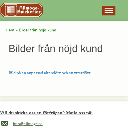
×
Hem
»
Bilder från nöjd kund
Bilder från nöjd kund
Bild på en anpassad altandörr och en ytterdörr.
Vill du skicka oss en förfrågan? Maila oss på:
Maila oss på info@allmoge.se
info@allmoge.se