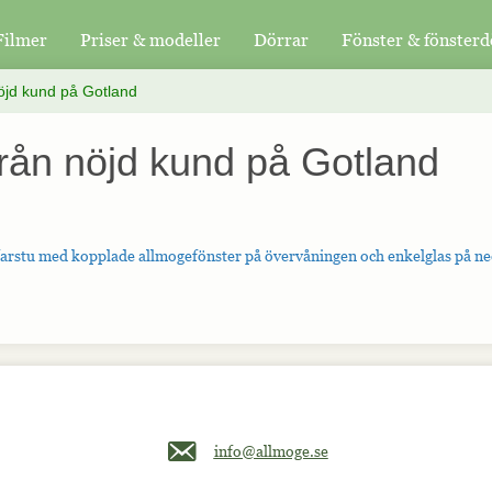
Filmer
Priser & modeller
Dörrar
Fönster & fönsterd
nöjd kund på Gotland
från nöjd kund på Gotland
farstu med kopplade allmogefönster på övervåningen och enkelglas på ne
Maila oss på info@allmoge.se
info@allmoge.se