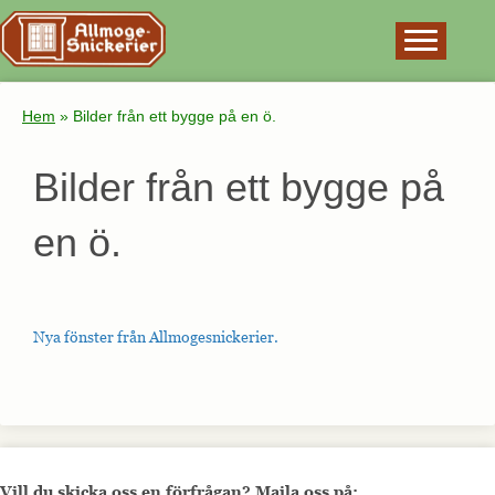
×
Hem
»
Bilder från ett bygge på en ö.
Bilder från ett bygge på
en ö.
Nya fönster från Allmogesnickerier.
Vill du skicka oss en förfrågan? Maila oss på: