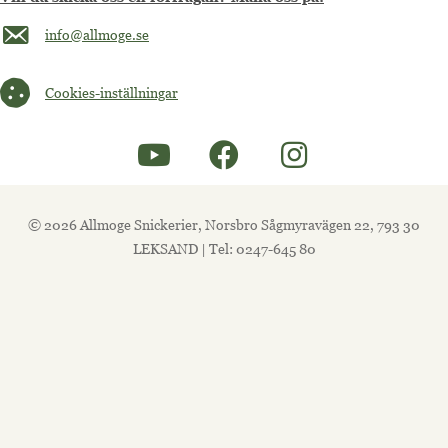
Maila oss på info@allmoge.se
info@allmoge.se
Cookies-inställningar
Cookies-inställningar
© 2026 Allmoge Snickerier, Norsbro Sågmyravägen 22, 793 30
LEKSAND | Tel: 0247-645 80