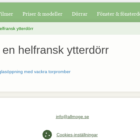
Filmer
Priser & modeller
Dörrar
Fönster & fönsterd
elfransk ytterdörr
 en helfransk ytterdörr
glasöppning med vackra torpromber
info@allmoge.se
Maila oss på info@allmoge.se
Cookies-inställningar
Cookies-inställningar