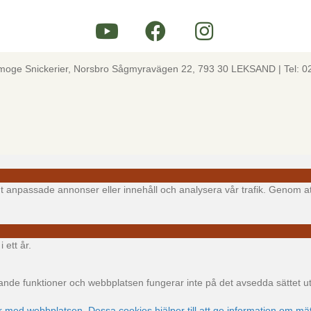
lmoge Snickerier, Norsbro Sågmyravägen 22, 793 30 LEKSAND | Tel: 0
igt anpassade annonser eller innehåll och analysera vår trafik. Genom at
 ett år.
e funktioner och webbplatsen fungerar inte på det avsedda sättet utan
ar med webbplatsen. Dessa cookies hjälper till att ge information om mät