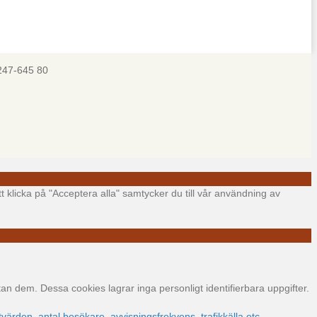
247-645 80
t klicka på "Acceptera alla" samtycker du till vår användning av
 dem. Dessa cookies lagrar inga personligt identifierbara uppgifter.
värden, antal besökare, avvisningsfrekvens, trafikkälla etc.