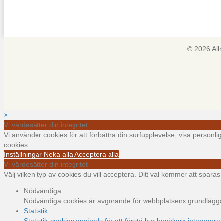
© 2026 Al
×
Vi värdesätter din integritet
Vi använder cookies för att förbättra din surfupplevelse, visa personl
cookies.
Inställningar
Neka alla
Acceptera alla
Vi värdesätter din integritet
Välj vilken typ av cookies du vill acceptera. Ditt val kommer att sparas i
Nödvändiga
Nödvändiga cookies är avgörande för webbplatsens grundläggand
Statistik
Statistik-cookies används för att förstå hur besökare interager