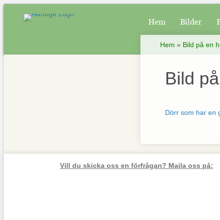
Hem
Bilder
Hem
»
Bild på en h
Bild på
Dörr som har en 
Vill du skicka oss en förfrågan? Maila oss på: